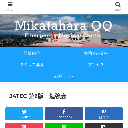
メニュー
検索
診療内容
勉強会の資料
スタッフ募集
アクセス
外部リンク
JATEC 第6版 勉強会
教育・研修・訓練
Twitter
Facebook
はてブ