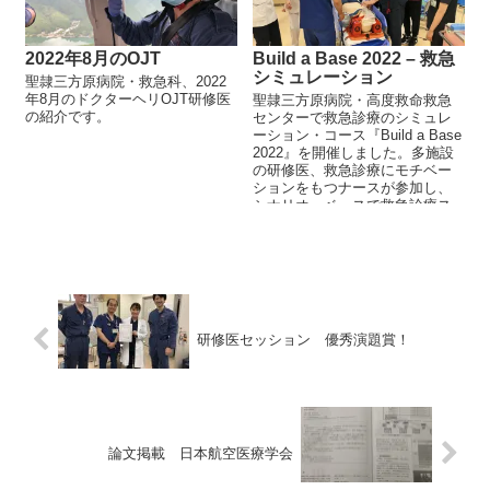
2022年8月のOJT
Build a Base 2022 – 救急
シミュレーション
聖隷三方原病院・救急科、2022
年8月のドクターヘリOJT研修医
聖隷三方原病院・高度救命救急
の紹介です。
センターで救急診療のシミュレ
ーション・コース『Build a Base
2022』を開催しました。多施設
の研修医、救急診療にモチベー
ションをもつナースが参加し、
シナリオ・ベースで救急診療ス
キルを学習しました。
研修医セッション 優秀演題賞！
論文掲載 日本航空医療学会