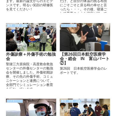
ます。最新の論文からのエビデ
だけ、と自分の体温の残る布団
ンスです。明るい笑顔の研修医
にごそごそと戻る時の幸せと言
を見てください！
ったら・・・。その後、寝過ご
して悪夢のような現実が待って
いても、一時の幸せに包まれた
い。みなさんは...
教育・研修・訓練
スタッフ関連
外傷診療＋外傷手術の勉強
【第26回日本航空医療学
会
会・総会 IN 富山パート
②】
聖隷三方原病院・高度救命救急
センターの外傷センターの勉強
第26回 日本航空医療学会のレ
会を開催しました。外傷初期診
ポートです。
療、その先の外傷手術、コミュ
ニケーションと連携について、
全部門でシミュレーション教育
を行なっています。
ドクターヘリ
教育・研修・訓練