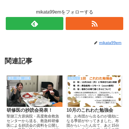
mikata99emをフォローする
mikata99em
関連記事
教育・研修・訓練
お知らせ
研修医の抄読会発表！
10月のこれわた勉強会
聖隷三方原病院・高度救命救急
朝、お布団から出るのが億劫に
センターから送る、救急科研修
なる季節がやってきました。布
医による抄読会の資料を公開し
団からいったん出て、あと15分