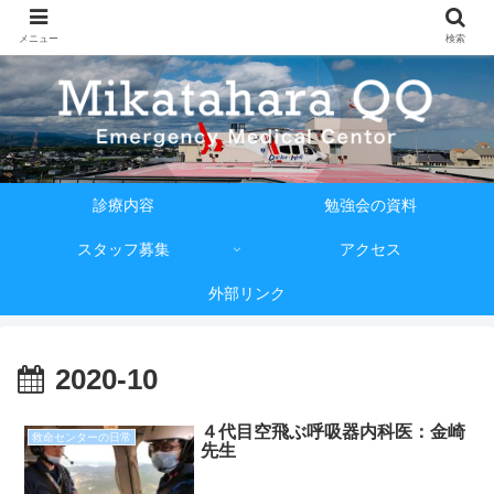
メニュー
検索
診療内容
勉強会の資料
スタッフ募集
アクセス
外部リンク
2020-10
４代目空飛ぶ呼吸器内科医：金崎
救命センターの日常
先生